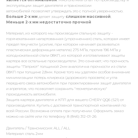
эксплуатации защит двигателя и трансмиссии
автомобилей позволяет утверждать это с полной уверенностью.
Больше 2-х мм
делает защиту
слишком массивной
,
Меньше 2-х
мм
недостаточно прочной
Материал, из которого мы производим стальную защиту -
горячекатанная нагартованная (упрочненная) сталь, которая имеет
предел текучести (усилие, при котором начинает развиваться
пластическая деформация металла) 275 МПа, против 196 МПа у
холоднокатанной стали 08КП, из которой изготавливают защиты
картера все остальные производители. Это означает, что прочность
защиты "Патриот" толщиной 2мм аналогична прочности из стали
08КП при толщине 2,8мм. Кроме того мы уделяем особое внимание
минимизации потерь клиренса (дорожного просвета) и угла
переднего свеса автомобиля при проектировании защит двигателя
и агрегатов, что позволяет сохранить "геометрическую"
проходимость автомобиля.
Защита картера двигателя и КПП для вашего CHERY QQ6 (S21) от
производителя. Купить с доставкой транспортной компанией по
всей России. Возможна оплата при получении. Оформить заказ
можно на сайте или по телефону: 8 (846) 312-01-26
Двигатель / Трансмиссия: ALL / ALL
Материал: сталь 2мм