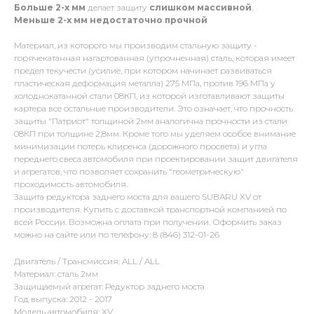
Больше 2-х мм
делает защиту
слишком массивной
,
Меньше 2-х
мм
недостаточно прочной
Материал, из которого мы производим стальную защиту -
горячекатанная нагартованная (упрочненная) сталь, которая имеет
предел текучести (усилие, при котором начинает развиваться
пластическая деформация металла) 275 МПа, против 196 МПа у
холоднокатанной стали 08КП, из которой изготавливают защиты
картера все остальные производители. Это означает, что прочность
защиты "Патриот" толщиной 2мм аналогична прочности из стали
08КП при толщине 2,8мм. Кроме того мы уделяем особое внимание
минимизации потерь клиренса (дорожного просвета) и угла
переднего свеса автомобиля при проектировании защит двигателя
и агрегатов, что позволяет сохранить "геометрическую"
проходимость автомобиля.
Защита редуктора заднего моста для вашего SUBARU XV от
производителя. Купить с доставкой транспортной компанией по
всей России. Возможна оплата при получении. Оформить заказ
можно на сайте или по телефону: 8 (846) 312-01-26
Двигатель / Трансмиссия: ALL / ALL
Материал: сталь 2мм
Защищаемый агрегат: Редуктор заднего моста
Год выпуска: 2012 - 2017
Модель автомобиля: XV