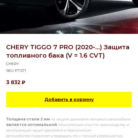
CHERY TIGGO 7 PRO (2020-...) Защита
топливного бака (V = 1.6 CVT)
CHERY
SKU:
PT.571
3 832
₽
Добавить в корзину
Толщина стали 2 мм
на защите двигателя легкового автомобиля
является оптимальной
. Многолетний опыт по производству и
эксплуатации защит двигателя и трансмиссии
автомобилей позволяет утверждать это с полной уверенностью.