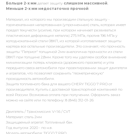
Больше 2-х мм
делает защиту
слишком массивной
,
Меньше 2-х
мм
недостаточно прочной
Материал, из которого мы производим стальную защиту -
горячекатанная нагартованная (упрочненная) сталь, которая имеет
предел текучести (усилие, при котором начинает развиваться
пластическая деформация металла) 275 МПа, против 196 МПа у
холоднокатанной стали 08КП, из которой изготавливают защиты
картера все остальные производители. Это означает, что прочность
защиты "Патриот" толщиной 2мм аналогична прочности из стали
08КП при толщине 2,8мм. Кроме того мы уделяем особое внимание
минимизации потерь клиренса (дорожного просвета) и угла
переднего свеса автомобиля при проектировании защит двигателя
и агрегатов, что позволяет сохранить "геометрическую"
проходимость автомобиля.
Защита топливного бака для вашего CHERY TIGGO 7 PRO от
производителя. Купить с доставкой транспортной компанией по
всей России. Возможна оплата при получении. Оформить заказ
можно на сайте или по телефону: 8 (846) 312-01-26
Двигатель / Трансмиссия: V=1.6 / CVT
Материал: сталь 2мм
Защищаемый агрегат: Топливный бак
Год выпуска: 2020 - по н.в.
Модель автомобиля: TIGGO 7 PRO