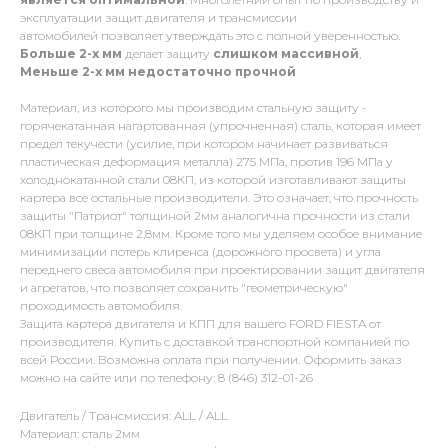
эксплуатации защит двигателя и трансмиссии
автомобилей позволяет утверждать это с полной уверенностью.
Больше 2-х мм
делает защиту
слишком массивной
,
Меньше 2-х
мм
недостаточно прочной
Материал, из которого мы производим стальную защиту -
горячекатанная нагартованная (упрочненная) сталь, которая имеет
предел текучести (усилие, при котором начинает развиваться
пластическая деформация металла) 275 МПа, против 196 МПа у
холоднокатанной стали 08КП, из которой изготавливают защиты
картера все остальные производители. Это означает, что прочность
защиты "Патриот" толщиной 2мм аналогична прочности из стали
08КП при толщине 2,8мм. Кроме того мы уделяем особое внимание
минимизации потерь клиренса (дорожного просвета) и угла
переднего свеса автомобиля при проектировании защит двигателя
и агрегатов, что позволяет сохранить "геометрическую"
проходимость автомобиля.
Защита картера двигателя и КПП для вашего FORD FIESTA от
производителя. Купить с доставкой транспортной компанией по
всей России. Возможна оплата при получении. Оформить заказ
можно на сайте или по телефону: 8 (846) 312-01-26
Двигатель / Трансмиссия: ALL / ALL
Материал: сталь 2мм