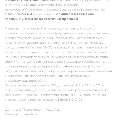
эксплуатации защит двигателя и трансмиссии
автомобилей позволяет утверждать это с полной уверенностью.
Больше 2-х мм
делает защиту
слишком массивной
,
Меньше 2-х
мм
недостаточно прочной
Материал, из которого мы производим стальную защиту -
горячекатанная нагартованная (упрочненная) сталь, которая имеет
предел текучести (усилие, при котором начинает развиваться
пластическая деформация металла) 275 МПа, против 196 МПа у
холоднокатанной стали 08КП, из которой изготавливают защиты
картера все остальные производители. Это означает, что прочность
защиты "Патриот" толщиной 2мм аналогична прочности из стали
08КП при толщине 2,8мм. Кроме того мы уделяем особое внимание
минимизации потерь клиренса (дорожного просвета) и угла
переднего свеса автомобиля при проектировании защит двигателя
и агрегатов, что позволяет сохранить "геометрическую"
проходимость автомобиля.
Защита картера двигателя и КПП для вашего HAIMA HAIMA 7 от
производителя. Купить с доставкой транспортной компанией по
всей России. Возможна оплата при получении. Оформить заказ
можно на сайте или по телефону: 8 (846) 312-01-26
Двигатель / Трансмиссия: ALL / ALL
Материал: сталь 2мм