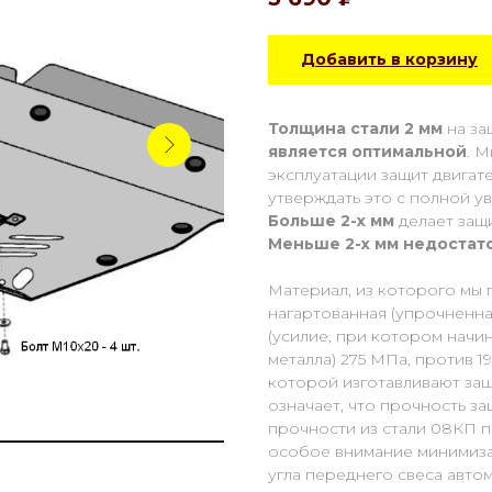
Добавить в корзину
Толщина стали 2 мм
на за
является оптимальной
. 
эксплуатации защит двигат
утверждать это с полной у
Больше 2-х мм
делает защ
Меньше 2-х
мм
недостат
Материал, из которого мы 
нагартованная (упрочненная
(усилие, при котором начи
металла) 275 МПа, против 1
которой изготавливают защ
означает, что прочность з
прочности из стали 08КП п
особое внимание минимиза
угла переднего свеса авто