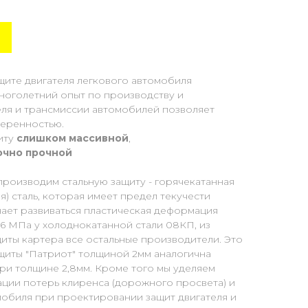
щите двигателя легкового автомобиля
Многолетний опыт по производству и
еля и трансмиссии автомобилей позволяет
веренностью.
иту
слишком массивной
,
очно прочной
производим стальную защиту - горячекатанная
) сталь, которая имеет предел текучести
нает развиваться пластическая деформация
96 МПа у холоднокатанной стали 08КП, из
иты картера все остальные производители. Это
ащиты "Патриот" толщиной 2мм аналогична
ри толщине 2,8мм. Кроме того мы уделяем
ции потерь клиренса (дорожного просвета) и
мобиля при проектировании защит двигателя и