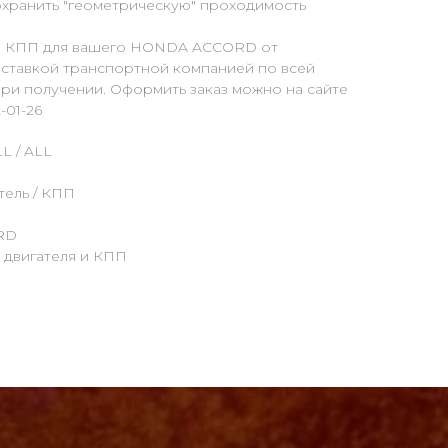
сохранить "геометрическую" проходимость
 и КПП для вашего HONDA ACСORD от
оставкой транспортной компанией по всей
ри получении. Оформить заказ можно на сайте
-01-26
L / ALL
тель / КПП
RD
а двигателя и КПП