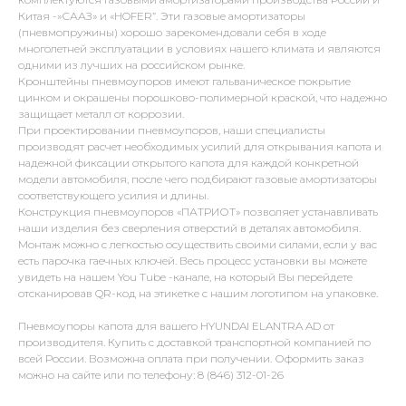
Китая -»СААЗ» и «HOFER”. Эти газовые амортизаторы
(пневмопружины) хорошо зарекомендовали себя в ходе
многолетней эксплуатации в условиях нашего климата и являются
одними из лучших на российском рынке.
Кронштейны пневмоупоров имеют гальваническое покрытие
цинком и окрашены порошково-полимерной краской, что надежно
защищает металл от коррозии.
При проектировании пневмоупоров, наши специалисты
производят расчет необходимых усилий для открывания капота и
надежной фиксации открытого капота для каждой конкретной
модели автомобиля, после чего подбирают газовые амортизаторы
соответствующего усилия и длины.
Конструкция пневмоупоров «ПАТРИОТ» позволяет устанавливать
наши изделия без сверления отверстий в деталях автомобиля.
Монтаж можно с легкостью осуществить своими силами, если у вас
есть парочка гаечных ключей. Весь процесс установки вы можете
увидеть на нашем You Tube -канале, на который Вы перейдете
отсканировав QR-код на этикетке с нашим логотипом на упаковке.
Пневмоупоры капота для вашего HYUNDAI ELANTRA AD от
производителя. Купить с доставкой транспортной компанией по
всей России. Возможна оплата при получении. Оформить заказ
можно на сайте или по телефону: 8 (846) 312-01-26