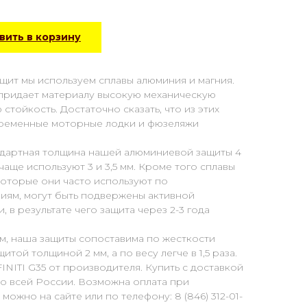
ить в корзину
щит мы используем сплавы алюминия и магния.
 придает материалу высокую механическую
тойкость. Достаточно сказать, что из этих
временные моторные лодки и фюзеляжи
дартная толщина нашей алюминиевой защиты 4
аще используют 3 и 3,5 мм. Кроме того сплавы
которые они часто используют по
ям, могут быть подвержены активной
в результате чего защита через 2-3 года
м, наша защиты сопоставима по жесткости
итой толщиной 2 мм, а по весу легче в 1,5 раза.
INITI G35 от производителя. Купить с доставкой
о всей России. Возможна оплата при
можно на сайте или по телефону: 8 (846) 312-01-