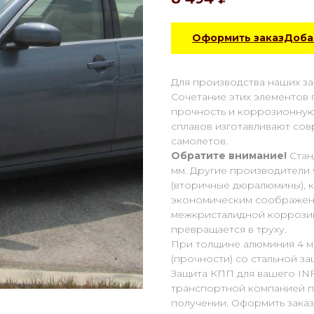
Оформить заказДобав
Для производства наших за
Сочетание этих элементов
прочность и коррозионную с
сплавов изготавливают со
самолетов.
Обратите внимание!
Стан
мм. Другие производители ч
(вторичные дюралюмины), 
экономическим соображени
межкристалидной коррозии, 
превращается в труху.
При толщине алюминия 4 м
(прочности) со стальной защ
Защита КПП для вашего INF
транспортной компанией п
получении. Оформить заказ 