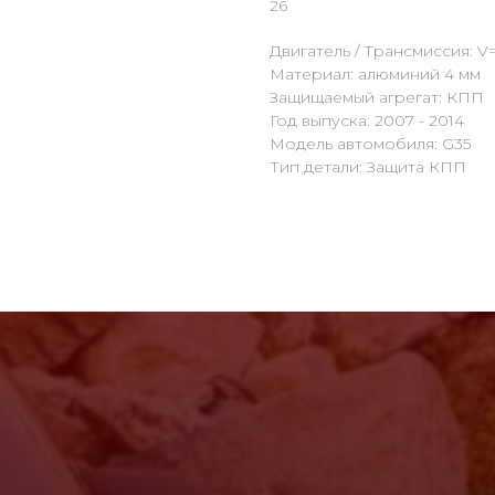
26
Двигатель / Трансмиссия: V=
Материал: алюминий 4 мм
Защищаемый агрегат: КПП
Год выпуска: 2007 - 2014
Модель автомобиля: G35
Тип детали: Защита КПП