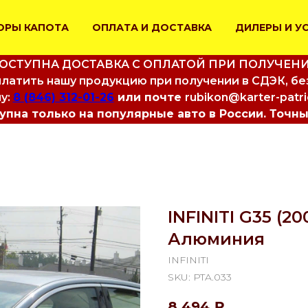
ОРЫ КАПОТА
ОПЛАТА И ДОСТАВКА
ДИЛЕРЫ И У
ОСТУПНА ДОСТАВКА С ОПЛАТОЙ ПРИ ПОЛУЧЕН
латить нашу продукцию при получении в СДЭК, бе
у:
8 (846) 312-01-26
или почте
rubikon@karter-patr
пна только на популярные авто в России. Точны
INFINITI G35 (2
Алюминия
INFINITI
SKU:
PTA.033
8 494
₽