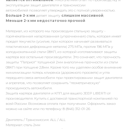
эксплуатации защит двигателя и трансмиссии
автомобилей позволяет утверждать это с полной уверенностью.
Больше 2-х мм
делает защиту
слишком массивной
,
Меньше 2-х
мм
недостаточно прочной
Материал, из которого мы производим стальную защиту -
горячекатанная нагартованная (упрочненная) сталь, которая имеет
предел текучести (усилие, при котором начинает развиваться
пластическая деформация металла) 275 МПа, против 196 МПа у
холоднокатанной стали 08КП, из которой изготавливают защиты
картера все остальные производители. Это означает, что прочность
защиты "Патриот" толщиной 2мм аналогична прочности из стали
08КП при толщине 2,8мм. Кроме того мы уделяем особое внимание
минимизации потерь клиренса (дорожного просвета) и угла
переднего свеса автомобиля при проектировании защит двигателя
и агрегатов, что позволяет сохранить "геометрическую"
проходимость автомобиля.
Защита картера двигателя и КПП для вашего JEEP LIBERTI от
производителя. Купить с доставкой транспортной компанией по
всей России. Возможна оплата при получении. Оформить заказ
можно на сайте или по телефону: 8 (846) 312-01-26
Двигатель / Трансмиссия: ALL / ALL
Материал: сталь 2мм