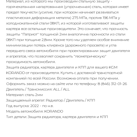
Материал, из которого мы производим стальную защиту -
горячекатанная нагартованная (упрочненная) сталь, которая имеет
предел текучести (усилие, при котором начинает развиваться
пластическая деформация металла) 275 МПа, против 196 МПа у
холоднокатанной стали 08КП, из которой изготавливают защиты
картера все остальные производители. Это означает, что прочность
защиты "Патриот" толщиной 2мм аналогична прочности из стали
08КП при толщине 2,8мм. Кроме того мы уделяем особое внимание
минимизации потерь клиренса (дорожного просвета) и угла
переднего свеса автомобиля при проектировании защит двигателя
и агрегатов, что позволяет сохранить "геометрическую"
проходимость автомобиля.
Защита радиатора, картера двигателя и КПП для вашего KGM
KORANDO от производителя. Купить с доставкой транспортной
компанией по всей России. Возможна оплата при получении.
Оформить заказ можно на сайте или по телефону: 8 (846) 312-01-26
Двигатель / Трансмиссия: ALL / ALL
Материал: сталь 2мм
Защищаемый агрегат: Радиатор / Двигатель / КПП
Год выпуска: 2022 - по н.в.
Модель автомобиля: KORANDO
Тип детали: Защита радиатора, картера двигателя и КПП