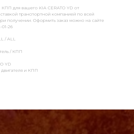
и КПП для вашего KIA CERATO YD от
оставкой транспортной компанией по всей
ри получении. Оформить заказ можно на сайте
-01-26
L / ALL
тель / КПП
TO YD
а двигателя и КПП