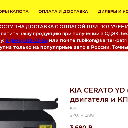
ОРЫ КАПОТА
ОПЛАТА И ДОСТАВКА
ДИЛЕРЫ И У
ОСТУПНА ДОСТАВКА С ОПЛАТОЙ ПРИ ПОЛУЧЕН
латить нашу продукцию при получении в СДЭК, бе
у:
8 (846) 312-01-26
или почте
rubikon@karter-patr
пна только на популярные авто в России. Точны
KIA CERATO YD 
двигателя и К
KIA
SKU:
PT.288
3 690
₽