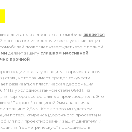
щите двигателя легкового автомобиля
является
й опыт по производству и эксплуатации защит
втомобилей позволяет утверждать это с полной
 мм
делает защиту
слишком массивной
,
чно прочной
.
производим стальную защиту - горячекатанная
) сталь, которая имеет предел текучести
нает развиваться пластическая деформация
96 МПа у холоднокатанной стали 08КП, из
иты картера все остальные производители. Это
ащиты "Патриот" толщиной 2мм аналогична
ри толщине 2,8мм. Кроме того мы уделяем
ции потерь клиренса (дорожного просвета) и
мобиля при проектировании защит двигателя и
сохранить "геометрическую" проходимость