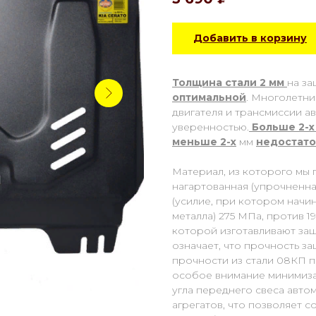
Добавить в корзину
Толщина стали 2 мм
на за
оптимальной
. Многолетни
двигателя и трансмиссии а
уверенностью.
Больше 2-х
меньше 2-х
мм
недостато
Материал, из которого мы 
нагартованная (упрочненная
(усилие, при котором начи
металла) 275 МПа, против 1
которой изготавливают защ
означает, что прочность з
прочности из стали 08КП п
особое внимание минимиза
угла переднего свеса авто
агрегатов, что позволяет 