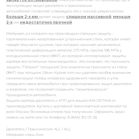
эксплуатации защит двигателя и трансмиссии
автомобилей позволяет утверждать это с полной уверенностью.
Больше 2-х мм
делает защиту
слишком массивной
,
меньше
2-х
мм
недостаточно прочной
.
Материал, из которого мы производим стальную защиту -
горячекатанная нагартованная (упрочненная) сталь, которая имеет
предел текучести (усилие, при котором начинает развиваться
пластическая деформация металла) 275 МПа, против 196 МПа у
холоднокатанной стали 08КП, из которой изготавливают защиты
картера все остальные производители. Это означает, что прочность
защиты "Патриот" толщиной 2мм аналогична прочности из стали
08КП при толщине 2,8мм. Кроме того мы уделяем особое внимание
минимизации потерь клиренса (дорожного просвета) и угла
переднего свеса автомобиля при проектировании защит двигателя
и агрегатов, что позволяет сохранить "геометрическую"
проходимость автомобиля.
Защита картера двигателя и КПП для вашего KIA OPTIMA от
производителя. Купить с доставкой транспортной компанией по
всей России. Возможна оплата при получении. Оформить заказ
можно на сайте или по телефону: 8 (846) 312-01-26
Двигатель / Трансмиссия: ALL / ALL
Материал: сталь 2мм