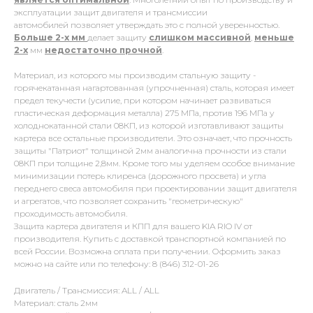
эксплуатации защит двигателя и трансмиссии
автомобилей позволяет утверждать это с полной уверенностью.
Больше 2-х мм
делает защиту
слишком массивной
,
меньше
2-х
мм
недостаточно прочной
.
Материал, из которого мы производим стальную защиту -
горячекатанная нагартованная (упрочненная) сталь, которая имеет
предел текучести (усилие, при котором начинает развиваться
пластическая деформация металла) 275 МПа, против 196 МПа у
холоднокатанной стали 08КП, из которой изготавливают защиты
картера все остальные производители. Это означает, что прочность
защиты "Патриот" толщиной 2мм аналогична прочности из стали
08КП при толщине 2,8мм. Кроме того мы уделяем особое внимание
минимизации потерь клиренса (дорожного просвета) и угла
переднего свеса автомобиля при проектировании защит двигателя
и агрегатов, что позволяет сохранить "геометрическую"
проходимость автомобиля.
Защита картера двигателя и КПП для вашего KIA RIO IV от
производителя. Купить с доставкой транспортной компанией по
всей России. Возможна оплата при получении. Оформить заказ
можно на сайте или по телефону: 8 (846) 312-01-26
Двигатель / Трансмиссия: ALL / ALL
Материал: сталь 2мм