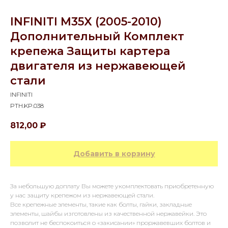
INFINITI M35X (2005-2010)
Дополнительный Комплект
крепежа Защиты картера
двигателя из нержавеющей
стали
INFINITI
PTH.KP.038
812,00
₽
Добавить в корзину
За небольшую доплату Вы можете укомплектовать приобретенную
у нас защиту крепежом из нержавеющей стали.
Все крепежные элементы, такие как болты, гайки, закладные
элементы, шайбы изготовлены из качественной нержавейки. Это
позволит не беспокоиться о «закисании» проржавевших болтов и