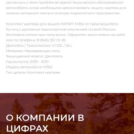
связанных с этим проблем во время технического обслуживания
автомобиля, когда необходимо демонтировать защиту картера для
замены моторного масла и осмотра подкапотного пространства.
Комплект крепежа для вашего INFINITI M35X от производителя.
Купить с доставкой транспортной компанией по всей России.
Возможна оплата при получении. Оформить заказ можно на сайте
или по телефону: 8 (846) 312-01-26
Двигатель / Трансмиссия: V=3.5L / ALL
Материал: Нержавеющая сталь
Защищаемый агрегат: Двигатель
Год выпуска: 2005 - 2010
Модель автомобиля: M35X
Тип детали: Комплект крепежа
О КОМПАНИИ В
ЦИФРАХ