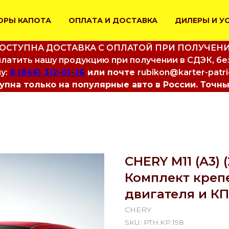
ОРЫ КАПОТА
ОПЛАТА И ДОСТАВКА
ДИЛЕРЫ И У
ОСТУПНА ДОСТАВКА С ОПЛАТОЙ ПРИ ПОЛУЧЕН
латить нашу продукцию при получении в СДЭК, бе
у:
8 (846) 312-01-26
или почте
rubikon@karter-patr
пна только на популярные авто в России. Точны
CHERY M11 (A3) 
Комплект креп
двигателя и К
CHERY
SKU:
PTH.KP.198