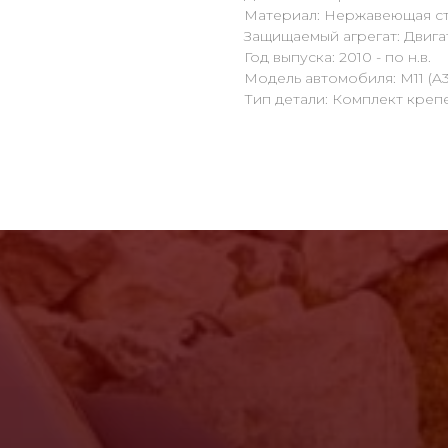
Материал: Нержавеющая ст
Защищаемый агрегат: Двига
Год выпуска: 2010 - по н.в.
Модель автомобиля: M11 (A3
Тип детали: Комплект креп