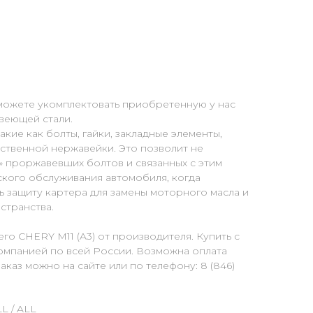
можете укомплектовать приобретенную у нас
веющей стали.
кие как болты, гайки, закладные элементы,
ственной нержавейки. Это позволит не
» проржавевших болтов и связанных с этим
ского обслуживания автомобиля, когда
 защиту картера для замены моторного масла и
странства.
го CHERY M11 (A3) от производителя. Купить с
омпанией по всей России. Возможна оплата
каз можно на сайте или по телефону: 8 (846)
L / ALL