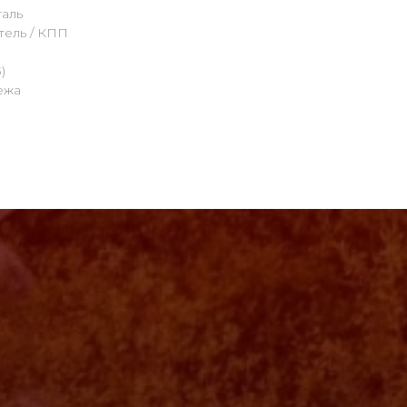
аль
тель / КПП
)
ежа