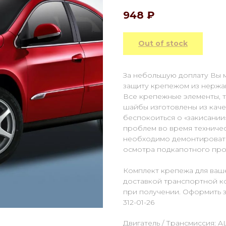
948
₽
Out of stock
За небольшую доплату Вы 
защиту крепежом из нержа
Все крепежные элементы, та
шайбы изготовлены из каче
беспокоиться о «закисании
проблем во время техниче
необходимо демонтировать
осмотра подкапотного про
Комплект крепежа для ваше
доставкой транспортной к
при получении. Оформить за
312-01-26
Двигатель / Трансмиссия: AL