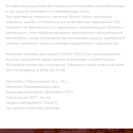
За небольшую доплату Вы можете укомплектовать приобретенную
у нас защиту крепежом из нержавеющей стали.
Все крепежные элементы, такие как болты, гайки, закладные
элементы, шайбы изготовлены из качественной нержавейки. Это
позволит не беспокоиться о «закисании» проржавевших болтов и
связанных с этим проблем во время технического обслуживания
автомобиля, когда необходимо демонтировать защиту картера для
замены моторного масла и осмотра подкапотного пространства.
Комплект крепежа для вашего CHERY TIGGO 3 от производителя.
Купить с доставкой транспортной компанией по всей России.
Возможна оплата при получении. Оформить заказ можно на сайте
или по телефону: 8 (846) 312-01-26
Двигатель / Трансмиссия: ALL / ALL
Материал: Нержавеющая сталь
Защищаемый агрегат: Двигатель / КПП
Год выпуска: 2017 - по н.в.
Модель автомобиля: TIGGO 3
Тип детали: Комплект крепежа