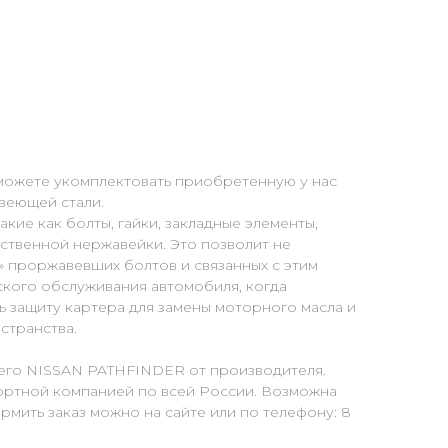
можете укомплектовать приобретенную у нас
веющей стали.
кие как болты, гайки, закладные элементы,
ственной нержавейки. Это позволит не
» проржавевших болтов и связанных с этим
ского обслуживания автомобиля, когда
 защиту картера для замены моторного масла и
странства.
его NISSAN PATHFINDER от производителя.
портной компанией по всей России. Возможна
рмить заказ можно на сайте или по телефону: 8