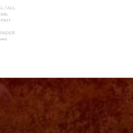
L / ALL
аль
/ РКП
FINDER
ежа