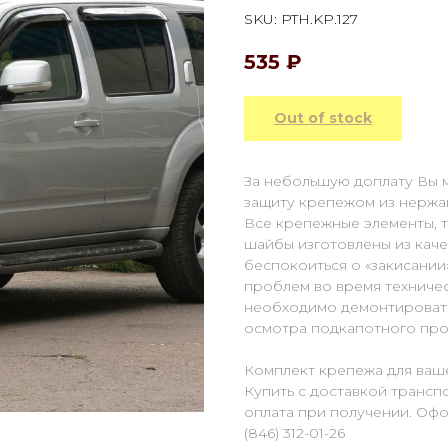
SKU:
PTH.KP.127
535
₽
Out of stock
За небольшую доплату Вы 
защиту крепежом из нержа
Все крепежные элементы, та
шайбы изготовлены из каче
беспокоиться о «закисании
проблем во время техниче
необходимо демонтировать
осмотра подкапотного про
Комплект крепежа для ваш
Купить с доставкой транс
оплата при получении. Офо
(846) 312-01-26