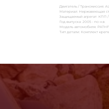
Двигатель / Трансмиссия: AL
Материал: Нержавеющая ст
Защищаемый агрегат: КПП 
Год выпуска: 2005 - по н.в.
Модель автомобиля: PATH
Тип детали: Комплект креп