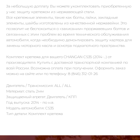
За небольшую доплату Вы можете укомплектовать приобретенную
у нас защиту крепежом из нержавеющей стали.
Все крепежные элементы, такие как болты, гайки, закладные
элементы, шайбы изготовлены из качественной нержавейки. Это
позволит не беспокоиться о «закисании» проржавевших болтов и
связанных с этим проблем во время технического обслуживания
автомобиля, когда необходимо демонтировать защиту картера для
замены моторного масла и осмотра подкапотного пространства.
Комплект крепежа для вашего CHANGAN CS35 (2014-...) от
производителя. Купить с доставкой транспортной компанией по
всей России. Возможна оплата при получении. Оформить заказ
можно на сайте или по телефону: 8 (846) 312-01-26
Двигатель / Трансмиссия: ALL / ALL
Материал: сталь 2мм
Защищаемый агрегат: Двигатель / КПП
Год выпуска: 2014 - по н.в.
Модель автомобиля: CS35
Тип детали: Комплект крепежа