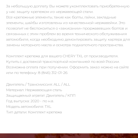
За небольшую доплату Вы можете укомплектовать приобретенную
у нас защиту крепежом из нержавеющей стали.
Все крепежные элементы, такие как болты, гайки, закладные
элементы, шайбы изготовлены из качественной нержавейки. Это
позволит не беспокоиться о «закисании» проржавевших болтов и
связанных с этим проблем во время технического обслуживания
автомобиля, когда необходимо демонтировать защиту картера для
замены моторного масла и осмотра подкапотного пространства.
Комплект крепежа для вашего CHERY TXL от производителя.
Купить с доставкой транспортной компанией по всей России.
Возможна оплата при получении. Оформить заказ можно на сайте
или по телефону: 8 (846) 312-01-26
Двигатель / Трансмиссия: ALL / ALL
Материал: Нержавеющая сталь
Защищаемый агрегат: Двигатель / КПП
Год выпуска: 2020 - по н.в.
Модель автомобиля: TXL
Тип детали: Комплект крепежа