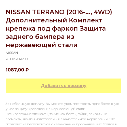
NISSAN TERRANO (2016-..., 4WD)
Дополнительный Комплект
крепежа под фаркоп Защита
заднего бампера из
нержавеющей стали
NISSAN
PTH.KP.412-01
1087,00
₽
Добавить в корзину
За небольшую доплату Вы можете укомплектовать приобретенную
у нас защиту крепежом из нержавеющей стали.
Все крепежные элементы, такие как болты, гайки, закладные
элементы, шайбы изготовлены из качественной нержавейки. Это
позволит не беспокоиться о «закисании» проржавевших болтов и