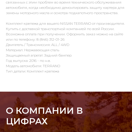
связанных с этим проблем во время технического обслуживания
автомобиля, когда необходимо демонтировать защиту картера для
замены моторного масла и осмотра подкапотного пространства.
Комплект крепежа для вашего NISSAN TERRANO от производителя.
Купить с доставкой транспортной компанией по всей России.
Возможна оплата при получении. Оформить заказ можно на сайте
или по телефону: 8 (846) 312-01-26
Двигатель / Трансмиссия: ALL / 4WD
Материал: Нержавеющая сталь
Защищаемый агрегат: Задний бампер
Год выпуска: 2016 - по н.в.
Модель автомобиля: TERRANO
Тип детали: Комплект крепежа
О КОМПАНИИ В
ЦИФРАХ