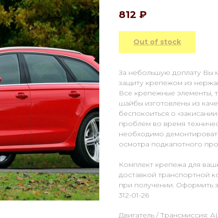
812
₽
Out of stock
За небольшую доплату Вы 
защиту крепежом из нержа
Все крепежные элементы, та
шайбы изготовлены из каче
беспокоиться о «закисании
проблем во время техниче
необходимо демонтировать
осмотра подкапотного про
Комплект крепежа для ваше
доставкой транспортной к
при получении. Оформить за
312-01-26
Двигатель / Трансмиссия: AL