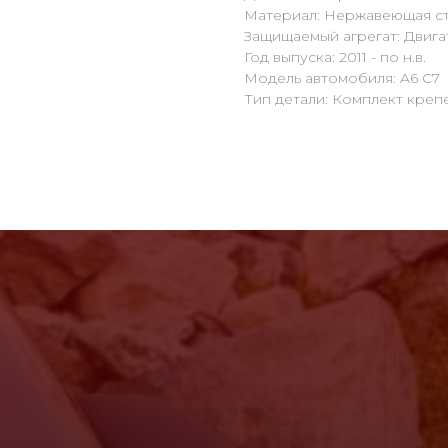
Материал: Нержавеющая ст
Защищаемый агрегат: Двига
Год выпуска: 2011 - по н.в.
Модель автомобиля: A6 C7
Тип детали: Комплект креп