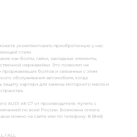
можете укомплектовать приобретенную у нас
веющей стали.
кие как болты, гайки, закладные элементы,
ственной нержавейки. Это позволит не
» проржавевших болтов и связанных с этим
ского обслуживания автомобиля, когда
 защиту картера для замены моторного масла и
странства.
го AUDI A6 C7 от производителя. Купить с
омпанией по всей России. Возможна оплата
каз можно на сайте или по телефону: 8 (846)
L / ALL