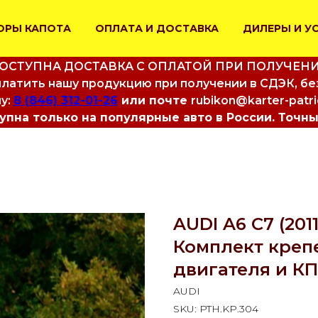
ОРЫ КАПОТА
ОПЛАТА И ДОСТАВКА
ДИЛЕРЫ И У
ОСТУПНА ДОСТАВКА С ОПЛАТОЙ ПРИ ПОЛУЧЕН
латить нашу продукцию при получении в СДЭК, бе
у:
8 (846) 312-01-26
или почте
rubikon@karter-patr
пна только на популярные авто в России. Точны
AUDI A6 C7 (201
Комплект креп
двигателя и К
AUDI
SKU:
PTH.KP.304