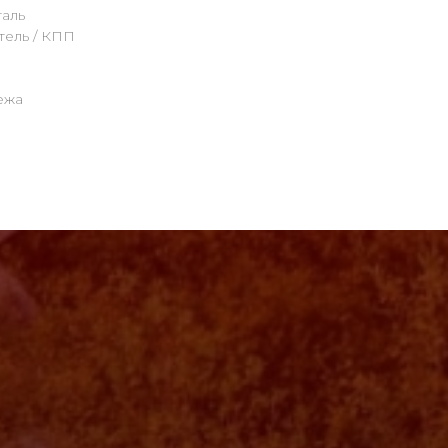
аль
тель / КПП
ежа