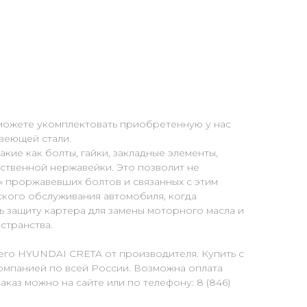
можете укомплектовать приобретенную у нас
веющей стали.
кие как болты, гайки, закладные элементы,
ственной нержавейки. Это позволит не
» проржавевших болтов и связанных с этим
ского обслуживания автомобиля, когда
 защиту картера для замены моторного масла и
странства.
его HYUNDAI CRETA от производителя. Купить с
омпанией по всей России. Возможна оплата
каз можно на сайте или по телефону: 8 (846)