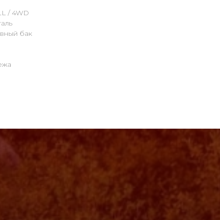
LL / 4WD
аль
ивный бак
ежа