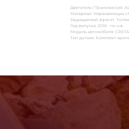
Двигатель / Трансмиссия: A
Материал: Нержавеющая ст
Защищаемый агрегат: Топл
Год выпуска: 2016 - по н.в.
Модель автомобиля: CRETA
Тип детали: Комплект креп