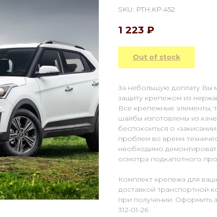
SKU:
PTH.KP.452
1 223
₽
Out of stock
За небольшую доплату Вы 
защиту крепежом из нержа
Все крепежные элементы, та
шайбы изготовлены из каче
беспокоиться о «закисании
проблем во время техниче
необходимо демонтировать
осмотра подкапотного про
Комплект крепежа для ваш
доставкой транспортной к
при получении. Оформить за
312-01-26