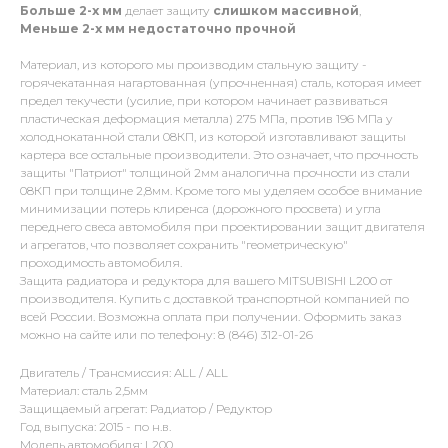
Больше 2-х мм
делает защиту
слишком массивной
,
Меньше 2-х
мм
недостаточно прочной
Материал, из которого мы производим стальную защиту -
горячекатанная нагартованная (упрочненная) сталь, которая имеет
предел текучести (усилие, при котором начинает развиваться
пластическая деформация металла) 275 МПа, против 196 МПа у
холоднокатанной стали 08КП, из которой изготавливают защиты
картера все остальные производители. Это означает, что прочность
защиты "Патриот" толщиной 2мм аналогична прочности из стали
08КП при толщине 2,8мм. Кроме того мы уделяем особое внимание
минимизации потерь клиренса (дорожного просвета) и угла
переднего свеса автомобиля при проектировании защит двигателя
и агрегатов, что позволяет сохранить "геометрическую"
проходимость автомобиля.
Защита радиатора и редуктора для вашего MITSUBISHI L200 от
производителя. Купить с доставкой транспортной компанией по
всей России. Возможна оплата при получении. Оформить заказ
можно на сайте или по телефону: 8 (846) 312-01-26
Двигатель / Трансмиссия: ALL / ALL
Материал: сталь 2,5мм
Защищаемый агрегат: Радиатор / Редуктор
Год выпуска: 2015 - по н.в.
Модель автомобиля: L200