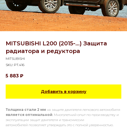
MITSUBISHI L200 (2015-...) Защита
радиатора и редуктора
MITSUBISHI
SKU:
PT.416
5 883
₽
Добавить в корзину
Толщина стали 2 мм
на защите двигателя легкового автомобиля
является оптимальной
. Многолетний опыт по производству и
эксплуатации защит двигателя и трансмиссии
автомобилей позволяет утверждать это с полной уверенностью.