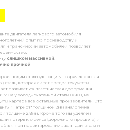
щите двигателя легкового автомобиля
Многолетний опыт по производству и
еля и трансмиссии автомобилей позволяет
веренностью.
иту
слишком массивной
,
очно прочной
производим стальную защиту - горячекатанная
) сталь, которая имеет предел текучести
нает развиваться пластическая деформация
96 МПа у холоднокатанной стали 08КП, из
иты картера все остальные производители. Это
ащиты "Патриот" толщиной 2мм аналогична
ри толщине 2,8мм. Кроме того мы уделяем
ции потерь клиренса (дорожного просвета) и
мобиля при проектировании защит двигателя и