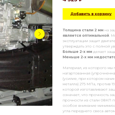
Добавить в корзину
Толщина стали 2 мм
на за
является оптимальной
. 
эксплуатации защит двигат
утверждать это с полной у
Больше 2-х мм
делает защ
Меньше 2-х
мм
недостат
Материал, из которого мы 
нагартованная (упрочненная
(усилие, при котором начи
металла) 275 МПа, против 1
которой изготавливают защ
означает, что прочность з
прочности из стали 08КП п
особое внимание минимиза
угла переднего свеса авто