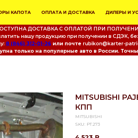
ОРЫ КАПОТА
ОПЛАТА И ДОСТАВКА
ДИЛЕРЫ И У
ОСТУПНА ДОСТАВКА С ОПЛАТОЙ ПРИ ПОЛУЧЕН
латить нашу продукцию при получении в СДЭК, бе
у:
8 (846) 312-01-26
или почте
rubikon@karter-patr
пна только на популярные авто в России. Точны
MITSUBISHI PAJE
КПП
MITSUBISHI
SKU:
PT.273
4 523
₽