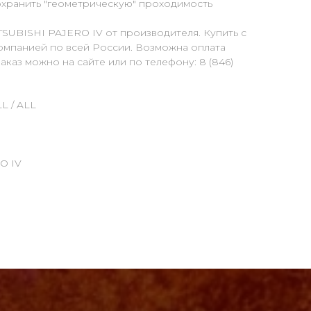
сохранить "геометрическую" проходимость
SUBISHI PAJERO IV от производителя. Купить с
омпанией по всей России. Возможна оплата
каз можно на сайте или по телефону: 8 (846)
L / ALL
O IV