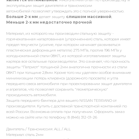
эксплуатации защит двигателя и трансмиссии
автомобилей позволяет утверждать это с полной уверенностью.
Больше 2-х мм
делает защиту
слишком массивной
,
Меньше 2-х
мм
недостаточно прочной
Материал, из которого мы производим стальную защиту -
горячекатанная нагартованная (упрочненная) сталь, которая имеет
предел текучести (усилие, при котором начинает развиваться
пластическая деформация металла) 275 МПа, против 196 МПа у
холоднокатанной стали 08КП, из которой изготавливают защиты
картера все остальные производители. Это означает, что прочность
защиты "Патриот" толщиной 2мм аналогична прочности из стали
08КП при толщине 2,8мм. Кроме того мы уделяем особое внимание
минимизации потерь клиренса (дорожного просвета) и угла
переднего свеса автомобиля при проектировании защит двигателя
и агрегатов, что позволяет сохранить "геометрическую"
проходимость автомобиля.
Защита переднего бампера для вашего NISSAN TERRANO от
производителя. Купить с доставкой транспортной компанией по
всей России. Возможна оплата при получении. Оформить заказ
можно на сайте или по телефону: 8 (846) 312-01-26
Двигатель / Трансмиссия: ALL / ALL
Материал: сталь 2мм