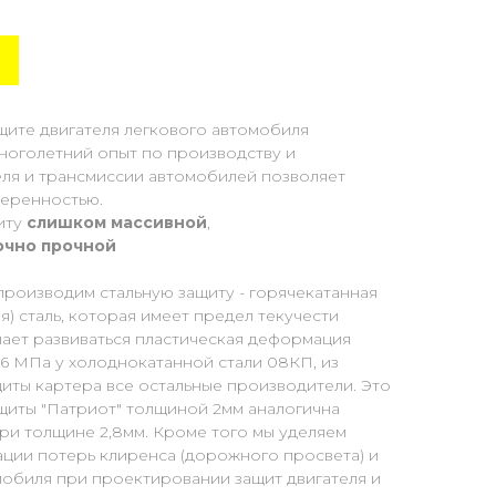
щите двигателя легкового автомобиля
Многолетний опыт по производству и
еля и трансмиссии автомобилей позволяет
веренностью.
иту
слишком массивной
,
очно прочной
производим стальную защиту - горячекатанная
) сталь, которая имеет предел текучести
нает развиваться пластическая деформация
96 МПа у холоднокатанной стали 08КП, из
иты картера все остальные производители. Это
ащиты "Патриот" толщиной 2мм аналогична
ри толщине 2,8мм. Кроме того мы уделяем
ции потерь клиренса (дорожного просвета) и
мобиля при проектировании защит двигателя и