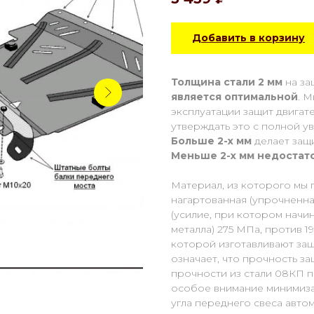
Добавить в корзину
Толщина стали 2 мм
на за
является оптимальной
. 
эксплуатации защит двигат
утверждать это с полной у
Больше 2-х мм
делает защ
Меньше 2-х
мм
недостат
Материал, из которого мы 
нагартованная (упрочненная
(усилие, при котором начи
металла) 275 МПа, против 1
которой изготавливают защ
означает, что прочность з
прочности из стали 08КП п
особое внимание минимиза
угла переднего свеса авто