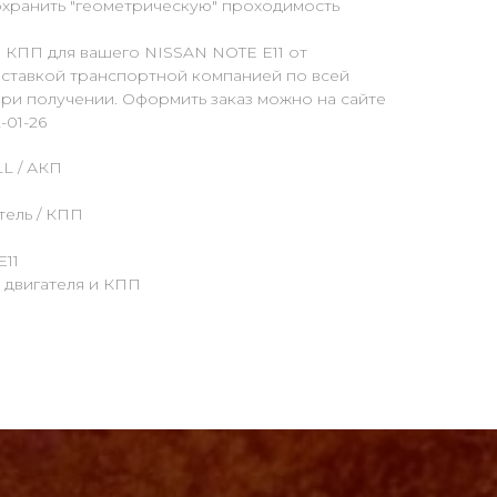
сохранить "геометрическую" проходимость
и КПП для вашего NISSAN NOTE E11 от
оставкой транспортной компанией по всей
ри получении. Оформить заказ можно на сайте
-01-26
LL / АКП
тель / КПП
E11
а двигателя и КПП