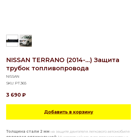
NISSAN TERRANO (2014-...) Защита
трубок топливопровода
NISSAN
SKU:
PT.365
3 690
₽
Добавить в корзину
Толщина стали 2 мм
на защите двигателя легкового автомобиля
является оптимальной
. Многолетний опыт по производству и