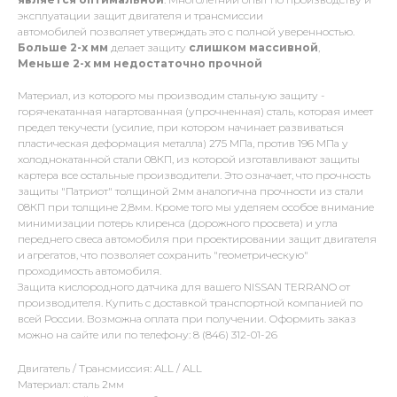
эксплуатации защит двигателя и трансмиссии
автомобилей позволяет утверждать это с полной уверенностью.
Больше 2-х мм
делает защиту
слишком массивной
,
Меньше 2-х
мм
недостаточно прочной
Материал, из которого мы производим стальную защиту -
горячекатанная нагартованная (упрочненная) сталь, которая имеет
предел текучести (усилие, при котором начинает развиваться
пластическая деформация металла) 275 МПа, против 196 МПа у
холоднокатанной стали 08КП, из которой изготавливают защиты
картера все остальные производители. Это означает, что прочность
защиты "Патриот" толщиной 2мм аналогична прочности из стали
08КП при толщине 2,8мм. Кроме того мы уделяем особое внимание
минимизации потерь клиренса (дорожного просвета) и угла
переднего свеса автомобиля при проектировании защит двигателя
и агрегатов, что позволяет сохранить "геометрическую"
проходимость автомобиля.
Защита кислородного датчика для вашего NISSAN TERRANO от
производителя. Купить с доставкой транспортной компанией по
всей России. Возможна оплата при получении. Оформить заказ
можно на сайте или по телефону: 8 (846) 312-01-26
Двигатель / Трансмиссия: ALL / ALL
Материал: сталь 2мм