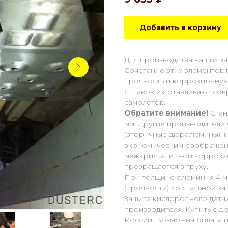
Добавить в корзину
Для производства наших за
Сочетание этих элементов
прочность и коррозионную с
сплавов изготавливают со
самолетов.
Обратите внимание!
Стан
мм. Другие производители ч
(вторичные дюралюмины), 
экономическим соображени
межкристалидной коррозии, 
превращается в труху.
При толщине алюминия 4 м
(прочности) со стальной защ
Защита кислородного датч
производителя. Купить с д
России. Возможна оплата п