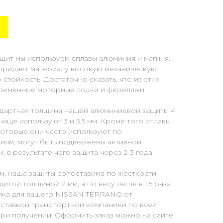
щит мы используем сплавы алюминия и магния.
 придает материалу высокую механическую
тойкость. Достаточно сказать, что из этих
временные моторные лодки и фюзеляжи
дартная толщина нашей алюминиевой защиты 4
аще используют 3 и 3,5 мм. Кроме того сплавы
которые они часто используют по
ям, могут быть подвержены активной
в результате чего защита через 2-3 года
м, наша защиты сопоставима по жесткости
итой толщиной 2 мм, а по весу легче в 1,5 раза.
ика для вашего NISSAN TERRANO от
оставкой транспортной компанией по всей
ри получении. Оформить заказ можно на сайте