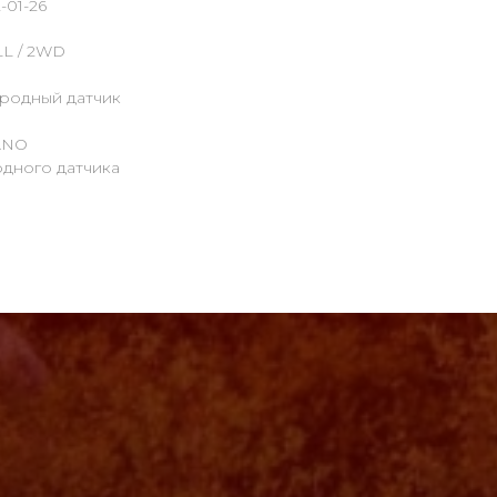
-01-26
LL / 2WD
ородный датчик
ANO
одного датчика