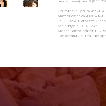
или по телефону: 8 (846) 312
Двигатель / Трансмиссия: A
Материал: алюминий 4 мм
Защищаемый агрегат: кисл
Год выпуска: 2014 - 2016
Модель автомобиля: TERR
Тип детали: Защита кислор