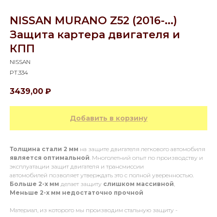
NISSAN MURANO Z52 (2016-...)
Защита картера двигателя и
КПП
NISSAN
PT.334
3439,00
₽
Добавить в корзину
Толщина стали 2 мм
на защите двигателя легкового автомобиля
является оптимальной
. Многолетний опыт по производству и
эксплуатации защит двигателя и трансмиссии
автомобилей позволяет утверждать это с полной уверенностью.
Больше 2-х мм
делает защиту
слишком массивной
,
Меньше 2-х
мм
недостаточно прочной
Материал, из которого мы производим стальную защиту -