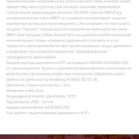
горячекатанная нагартованная (упрочненная) сталь, которая имеет
предел текучести (усилие, при котором начинает развиваться
пластическая деформация металла) 275 МПа, против 196 МПа у
холоднокатанной стали 08КП, из которой изготавливают защиты
картера все остальные производители. Это означает, что прочность
защиты "Патриот" толщиной 2мм аналогична прочности из стали
08КП при толщине 2,8мм. Кроме того мы уделяем особое внимание
минимизации потерь клиренса (дорожного просвета) и угла
переднего свеса автомобиля при проектировании защит двигателя
и агрегатов, что позволяет сохранить "геометрическую"
проходимость автомобиля.
Защита картера двигателя и КПП для вашего NISSAN MURANO Z52
от производителя. Купить с доставкой транспортной компанией по
всей России. Возможна оплата при получении. Оформить заказ
можно на сайте или по телефону: 8 (846) 312-01-26
Двигатель / Трансмиссия: ALL / ALL
Материал: сталь 2мм
Защищаемый агрегат: Двигатель / КПП
Год выпуска: 2016 - по н.в.
Модель автомобиля: MURANO Z52
Тип детали: Защита картера двигателя и КПП