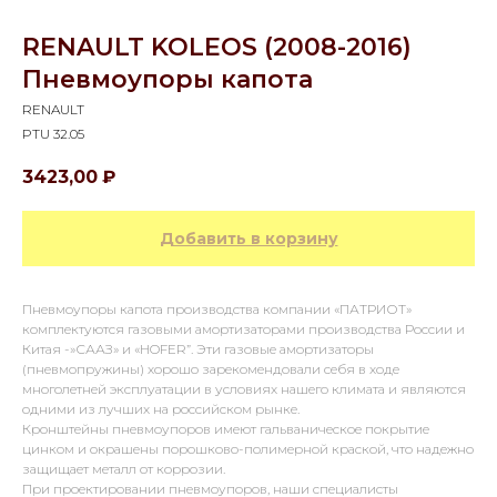
RENAULT KOLEOS (2008-2016)
Пневмоупоры капота
RENAULT
PTU 32.05
3423,00
₽
Добавить в корзину
Пневмоупоры капота производства компании «ПАТРИОТ»
комплектуются газовыми амортизаторами производства России и
Китая -»СААЗ» и «HOFER”. Эти газовые амортизаторы
(пневмопружины) хорошо зарекомендовали себя в ходе
многолетней эксплуатации в условиях нашего климата и являются
одними из лучших на российском рынке.
Кронштейны пневмоупоров имеют гальваническое покрытие
цинком и окрашены порошково-полимерной краской, что надежно
защищает металл от коррозии.
При проектировании пневмоупоров, наши специалисты