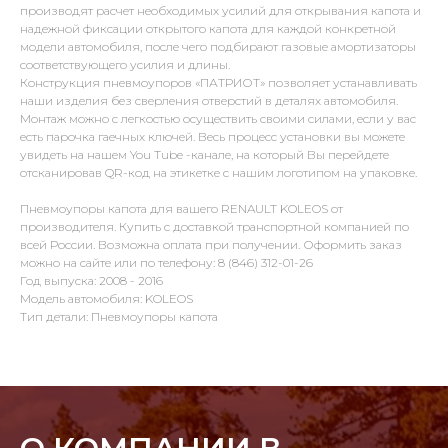
производят расчет необходимых усилий для открывания капота и
надежной фиксации открытого капота для каждой конкретной
модели автомобиля, после чего подбирают газовые амортизаторы
соответствующего усилия и длины.
Конструкция пневмоупоров «ПАТРИОТ» позволяет устанавливать
наши изделия без сверления отверстий в деталях автомобиля.
Монтаж можно с легкостью осуществить своими силами, если у вас
есть парочка гаечных ключей. Весь процесс установки вы можете
увидеть на нашем You Tube -канале, на который Вы перейдете
отсканировав QR-код на этикетке с нашим логотипом на упаковке.
Пневмоупоры капота для вашего RENAULT KOLEOS от
производителя. Купить с доставкой транспортной компанией по
всей России. Возможна оплата при получении. Оформить заказ
можно на сайте или по телефону: 8 (846) 312-01-26
Год выпуска: 2008 - 2016
Модель автомобиля: KOLEOS
Тип детали: Пневмоупоры капота