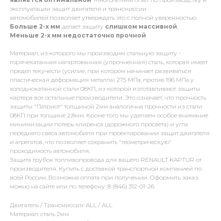
эксплуатации защит двигателя и трансмиссии
автомобилей позволяет утверждать это с полной уверенностью.
Больше 2-х мм
делает защиту
слишком массивной
,
Меньше 2-х
мм
недостаточно прочной
Материал, из которого мы производим стальную защиту -
горячекатанная нагартованная (упрочненная) сталь, которая имеет
предел текучести (усилие, при котором начинает развиваться
пластическая деформация металла) 275 МПа, против 196 МПа у
холоднокатанной стали 08КП, из которой изготавливают защиты
картера все остальные производители. Это означает, что прочность
защиты "Патриот" толщиной 2мм аналогична прочности из стали
08КП при толщине 2,8мм. Кроме того мы уделяем особое внимание
минимизации потерь клиренса (дорожного просвета) и угла
переднего свеса автомобиля при проектировании защит двигателя
и агрегатов, что позволяет сохранить "геометрическую"
проходимость автомобиля.
Защита трубок топливопровода для вашего RENAULT KAPTUR от
производителя. Купить с доставкой транспортной компанией по
всей России. Возможна оплата при получении. Оформить заказ
можно на сайте или по телефону: 8 (846) 312-01-26
Двигатель / Трансмиссия: ALL / ALL
Материал: сталь 2мм