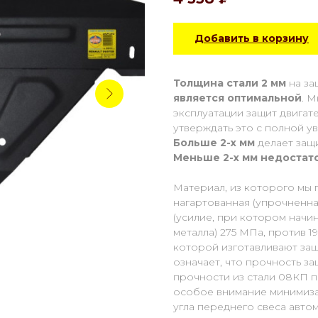
Добавить в корзину
Толщина стали 2 мм
на за
является оптимальной
. 
эксплуатации защит двигат
утверждать это с полной у
Больше 2-х мм
делает защ
Меньше 2-х
мм
недостат
Материал, из которого мы 
нагартованная (упрочненная
(усилие, при котором начи
металла) 275 МПа, против 1
которой изготавливают защ
означает, что прочность з
прочности из стали 08КП п
особое внимание минимиза
угла переднего свеса авто