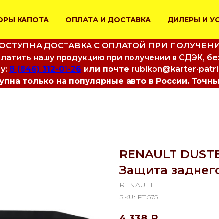
ОРЫ КАПОТА
ОПЛАТА И ДОСТАВКА
ДИЛЕРЫ И У
ОСТУПНА ДОСТАВКА С ОПЛАТОЙ ПРИ ПОЛУЧЕН
латить нашу продукцию при получении в СДЭК, бе
у:
8 (846) 312-01-26
или почте
rubikon@karter-patr
пна только на популярные авто в России. Точны
RENAULT DUSTER 
Защита заднег
RENAULT
SKU:
PT.575
4 338
₽