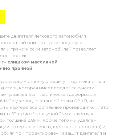
щите двигателя легкового автомобиля
Многолетний опыт по производству и
еля и трансмиссии автомобилей позволяет
веренностью.
иту
слишком массивной
,
очно прочной
производим стальную защиту - горячекатанная
) сталь, которая имеет предел текучести
нает развиваться пластическая деформация
96 МПа у холоднокатанной стали 08КП, из
иты картера все остальные производители. Это
ащиты "Патриот" толщиной 2мм аналогична
ри толщине 2,8мм. Кроме того мы уделяем
ции потерь клиренса (дорожного просвета) и
мобиля при проектировании защит двигателя и