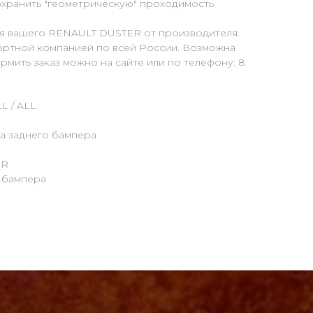
сохранить "геометрическую" проходимость
ля вашего RENAULT DUSTER от производителя.
портной компанией по всей России. Возможна
рмить заказ можно на сайте или по телефону: 8
L / ALL
а заднего бампера
ER
о бампера