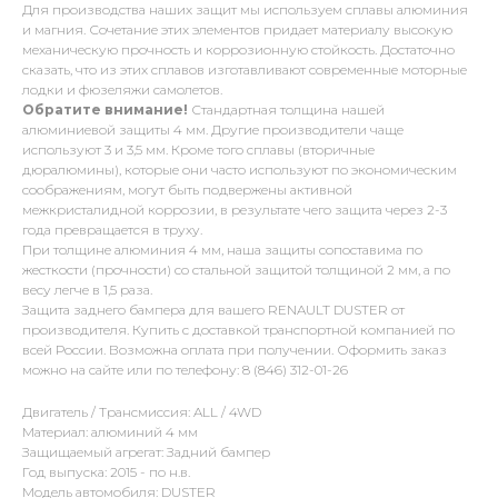
Для производства наших защит мы используем сплавы алюминия
и магния. Сочетание этих элементов придает материалу высокую
механическую прочность и коррозионную стойкость. Достаточно
сказать, что из этих сплавов изготавливают современные моторные
лодки и фюзеляжи самолетов.
Обратите внимание!
Стандартная толщина нашей
алюминиевой защиты 4 мм. Другие производители чаще
используют 3 и 3,5 мм. Кроме того сплавы (вторичные
дюралюмины), которые они часто используют по экономическим
соображениям, могут быть подвержены активной
межкристалидной коррозии, в результате чего защита через 2-3
года превращается в труху.
При толщине алюминия 4 мм, наша защиты сопоставима по
жесткости (прочности) со стальной защитой толщиной 2 мм, а по
весу легче в 1,5 раза.
Защита заднего бампера для вашего RENAULT DUSTER от
производителя. Купить с доставкой транспортной компанией по
всей России. Возможна оплата при получении. Оформить заказ
можно на сайте или по телефону: 8 (846) 312-01-26
Двигатель / Трансмиссия: ALL / 4WD
Материал: алюминий 4 мм
Защищаемый агрегат: Задний бампер
Год выпуска: 2015 - по н.в.
Модель автомобиля: DUSTER