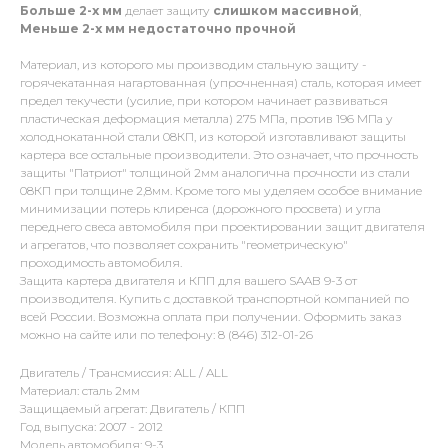
Больше 2-х мм
делает защиту
слишком массивной
,
Меньше 2-х
мм
недостаточно прочной
Материал, из которого мы производим стальную защиту -
горячекатанная нагартованная (упрочненная) сталь, которая имеет
предел текучести (усилие, при котором начинает развиваться
пластическая деформация металла) 275 МПа, против 196 МПа у
холоднокатанной стали 08КП, из которой изготавливают защиты
картера все остальные производители. Это означает, что прочность
защиты "Патриот" толщиной 2мм аналогична прочности из стали
08КП при толщине 2,8мм. Кроме того мы уделяем особое внимание
минимизации потерь клиренса (дорожного просвета) и угла
переднего свеса автомобиля при проектировании защит двигателя
и агрегатов, что позволяет сохранить "геометрическую"
проходимость автомобиля.
Защита картера двигателя и КПП для вашего SAAB 9-3 от
производителя. Купить с доставкой транспортной компанией по
всей России. Возможна оплата при получении. Оформить заказ
можно на сайте или по телефону: 8 (846) 312-01-26
Двигатель / Трансмиссия: ALL / ALL
Материал: сталь 2мм
Защищаемый агрегат: Двигатель / КПП
Год выпуска: 2007 - 2012
Модель автомобиля: 9-3