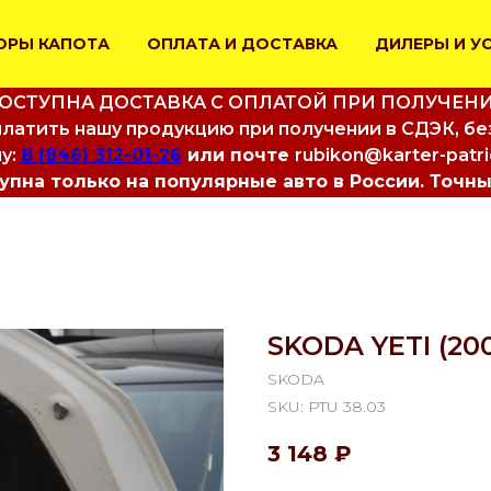
ОРЫ КАПОТА
ОПЛАТА И ДОСТАВКА
ДИЛЕРЫ И У
ОСТУПНА ДОСТАВКА С ОПЛАТОЙ ПРИ ПОЛУЧЕН
латить нашу продукцию при получении в СДЭК, бе
у:
8 (846) 312-01-26
или почте
rubikon@karter-patr
пна только на популярные авто в России. Точны
SKODA YETI (20
SKODA
SKU:
PTU 38.03
3 148
₽