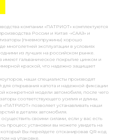
зводства компании «ПАТРИОТ» комплектуются
роизводства России и Китая -»СААЗ» и
ртизаторы (пневмопружины) хорошо
де многолетней эксплуатации в условиях
 одними из лучших на российском рынке.
 имеют гальваническое покрытие цинком и
мерной краской, что надежно защищает
оупоров, наши специалисты производят
й для открывания капота и надежной фиксации
ой конкретной модели автомобиля, после чего
заторы соответствующего усилия и длины.
 «ПАТРИОТ» позволяет устанавливать наши
ерстий в деталях автомобиля.
осуществить своими силами, если у вас есть
есь процесс установки вы можете увидеть на
а который Вы перейдете отсканировав QR-код
ипом на упаковке.