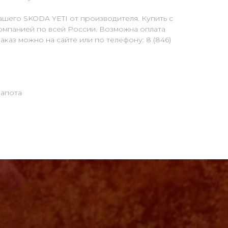
шего SKODA YETI от производителя. Купить с
омпанией по всей России. Возможна оплата
каз можно на сайте или по телефону: 8 (846)
капота