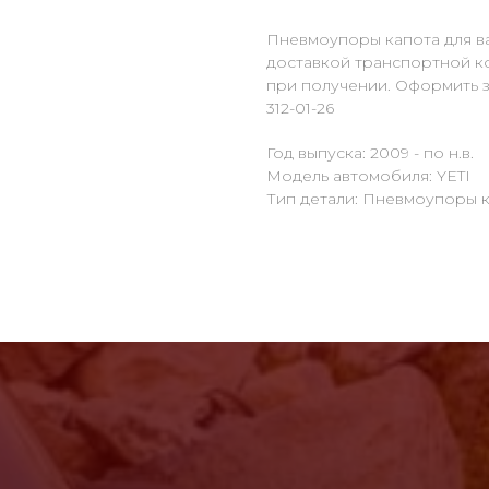
Пневмоупоры капота для ва
доставкой транспортной к
при получении. Оформить за
312-01-26
Год выпуска: 2009 - по н.в.
Модель автомобиля: YETI
Тип детали: Пневмоупоры 