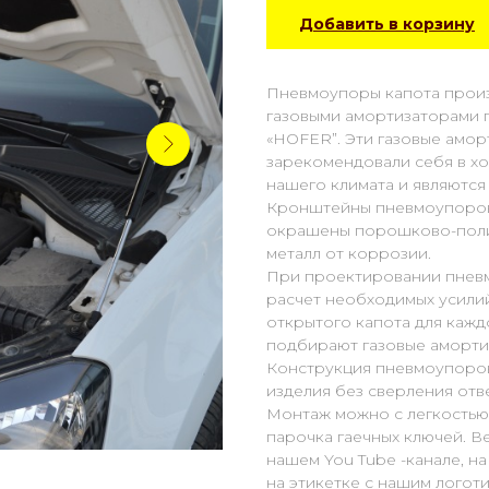
Добавить в корзину
Пневмоупоры капота прои
газовыми амортизаторами п
«HOFER”. Эти газовые амо
зарекомендовали себя в хо
нашего климата и являются
Кронштейны пневмоупоров
окрашены порошково-поли
металл от коррозии.
При проектировании пневм
расчет необходимых усили
открытого капота для кажд
подбирают газовые аморти
Конструкция пневмоупоров
изделия без сверления отв
Монтаж можно с легкостью 
парочка гаечных ключей. В
нашем You Tube -канале, н
на этикетке с нашим логот