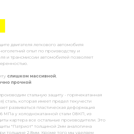
щите двигателя легкового автомобиля
Многолетний опыт по производству и
еля и трансмиссии автомобилей позволяет
веренностью.
иту
слишком массивной
,
очно прочной
производим стальную защиту - горячекатанная
) сталь, которая имеет предел текучести
нает развиваться пластическая деформация
96 МПа у холоднокатанной стали 08КП, из
иты картера все остальные производители. Это
ащиты "Патриот" толщиной 2мм аналогична
ри толщине 2,8мм. Кроме того мы уделяем