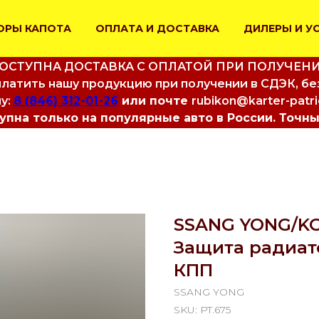
ОРЫ КАПОТА
ОПЛАТА И ДОСТАВКА
ДИЛЕРЫ И У
ОСТУПНА ДОСТАВКА С ОПЛАТОЙ ПРИ ПОЛУЧЕН
латить нашу продукцию при получении в СДЭК, бе
у:
8 (846) 312-01-26
или почте
rubikon@karter-patr
пна только на популярные авто в России. Точны
SSANG YONG/KGM
Защита радиато
КПП
SSANG YONG
SKU:
PT.675