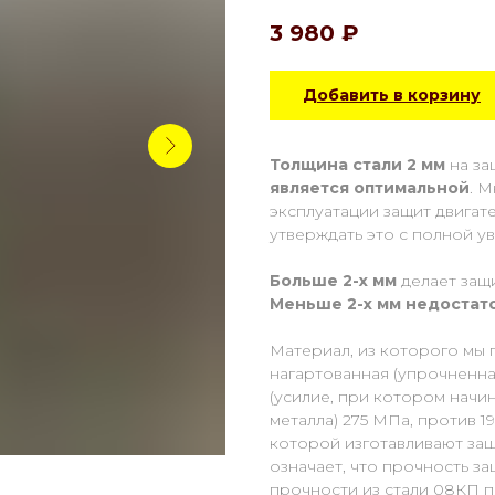
3 980
₽
Добавить в корзину
Толщина стали 2 мм
на за
является оптимальной
. 
эксплуатации защит двигат
утверждать это с полной у
Больше 2-х мм
делает защ
Меньше 2-х
мм
недостат
Материал, из которого мы 
нагартованная (упрочненная
(усилие, при котором начи
металла) 275 МПа, против 1
которой изготавливают защ
означает, что прочность з
прочности из стали 08КП п