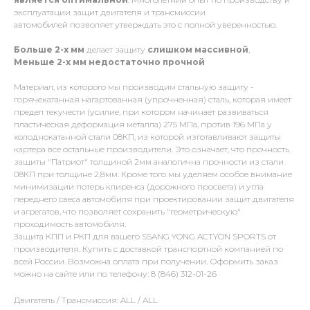
эксплуатации защит двигателя и трансмиссии
автомобилей позволяет утверждать это с полной уверенностью.
Больше 2-х мм
делает защиту
слишком массивной
,
Меньше 2-х
мм
недостаточно прочной
Материал, из которого мы производим стальную защиту -
горячекатанная нагартованная (упрочненная) сталь, которая имеет
предел текучести (усилие, при котором начинает развиваться
пластическая деформация металла) 275 МПа, против 196 МПа у
холоднокатанной стали 08КП, из которой изготавливают защиты
картера все остальные производители. Это означает, что прочность
защиты "Патриот" толщиной 2мм аналогична прочности из стали
08КП при толщине 2,8мм. Кроме того мы уделяем особое внимание
минимизации потерь клиренса (дорожного просвета) и угла
переднего свеса автомобиля при проектировании защит двигателя
и агрегатов, что позволяет сохранить "геометрическую"
проходимость автомобиля.
Защита КПП и РКП для вашего SSANG YONG ACTYON SPORTS от
производителя. Купить с доставкой транспортной компанией по
всей России. Возможна оплата при получении. Оформить заказ
можно на сайте или по телефону: 8 (846) 312-01-26
Двигатель / Трансмиссия: ALL / ALL