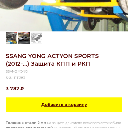
SSANG YONG ACTYON SPORTS
(2012-...) Защита КПП и РКП
SSANG YONG
SKU:
PT.283
3 782
₽
Добавить в корзину
Толщина стали 2 мм
на защите двигателя легкового автомобиля
является оптимальной
. Многолетний опыт по производству и