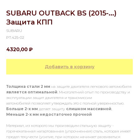
SUBARU OUTBACK BS (2015-...)
Защита КПП
SUBARU
PT.425-02
4320,00
₽
Добавить в корзину
Толщина стали 2 мм
на защите двигателя легкового автомобиля
является оптимальной
. Многолетний опыт по производству и
эксплуатации защит двигателя и трансмиссии
автомобилей позволяет утверждать это с полной уверенностью.
Больше 2-х мм
делает защиту
слишком массивной
,
Меньше 2-х
мм
недостаточно прочной
Материал, из которого мы производим стальную защиту -
горячекатанная нагартованная (упрочненная) сталь, которая имеет
предел текучести (усилие, при котором начинает развиваться