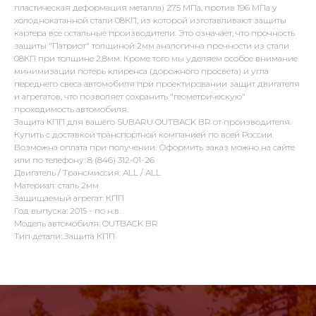
пластическая деформация металла) 275 МПа, против 196 МПа у
холоднокатанной стали 08КП, из которой изготавливают защиты
картера все остальные производители. Это означает, что прочность
защиты "Патриот" толщиной 2мм аналогична прочности из стали
08КП при толщине 2,8мм. Кроме того мы уделяем особое внимание
минимизации потерь клиренса (дорожного просвета) и угла
переднего свеса автомобиля при проектировании защит двигателя
и агрегатов, что позволяет сохранить "геометрическую"
проходимость автомобиля.
Защита КПП для вашего SUBARU OUTBACK BR от производителя.
Купить с доставкой транспортной компанией по всей России.
Возможна оплата при получении. Оформить заказ можно на сайте
или по телефону: 8 (846) 312-01-26
Двигатель / Трансмиссия: ALL / ALL
Материал: сталь 2мм
Защищаемый агрегат: КПП
Год выпуска: 2015 - по н.в.
Модель автомобиля: OUTBACK BR
Тип детали: Защита КПП