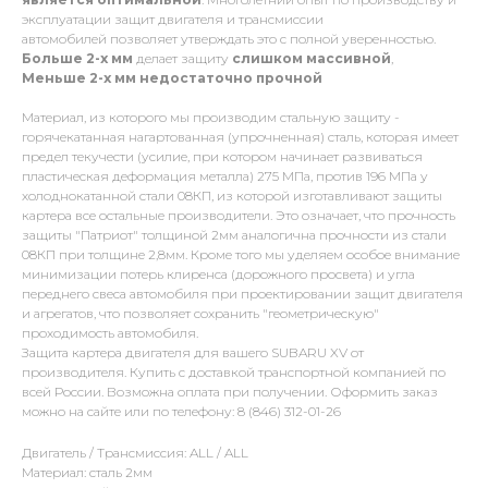
эксплуатации защит двигателя и трансмиссии
автомобилей позволяет утверждать это с полной уверенностью.
Больше 2-х мм
делает защиту
слишком массивной
,
Меньше 2-х
мм
недостаточно прочной
Материал, из которого мы производим стальную защиту -
горячекатанная нагартованная (упрочненная) сталь, которая имеет
предел текучести (усилие, при котором начинает развиваться
пластическая деформация металла) 275 МПа, против 196 МПа у
холоднокатанной стали 08КП, из которой изготавливают защиты
картера все остальные производители. Это означает, что прочность
защиты "Патриот" толщиной 2мм аналогична прочности из стали
08КП при толщине 2,8мм. Кроме того мы уделяем особое внимание
минимизации потерь клиренса (дорожного просвета) и угла
переднего свеса автомобиля при проектировании защит двигателя
и агрегатов, что позволяет сохранить "геометрическую"
проходимость автомобиля.
Защита картера двигателя для вашего SUBARU XV от
производителя. Купить с доставкой транспортной компанией по
всей России. Возможна оплата при получении. Оформить заказ
можно на сайте или по телефону: 8 (846) 312-01-26
Двигатель / Трансмиссия: ALL / ALL
Материал: сталь 2мм