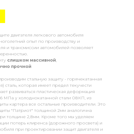
щите двигателя легкового автомобиля
Многолетний опыт по производству и
еля и трансмиссии автомобилей позволяет
веренностью.
иту
слишком массивной
,
очно прочной
производим стальную защиту - горячекатанная
) сталь, которая имеет предел текучести
нает развиваться пластическая деформация
96 МПа у холоднокатанной стали 08КП, из
иты картера все остальные производители. Это
ащиты "Патриот" толщиной 2мм аналогична
ри толщине 2,8мм. Кроме того мы уделяем
ции потерь клиренса (дорожного просвета) и
мобиля при проектировании защит двигателя и