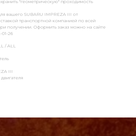
сохранить "геометрическую" проходимость
для вашего SUBARU IMPREZA III от
оставкой транспортной компанией по всей
ри получении. Оформить заказ можно на сайте
-01-26
L / ALL
тель
ZA III
 двигателя