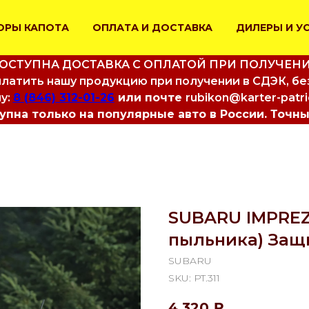
ОРЫ КАПОТА
ОПЛАТА И ДОСТАВКА
ДИЛЕРЫ И У
ОСТУПНА ДОСТАВКА С ОПЛАТОЙ ПРИ ПОЛУЧЕН
латить нашу продукцию при получении в СДЭК, бе
у:
8 (846) 312-01-26
или почте
rubikon@karter-patr
пна только на популярные авто в России. Точны
SUBARU IMPREZA 
пыльника) Защ
SUBARU
SKU:
PT.311
4 320
₽