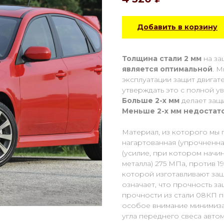
Добавить в корзину
Толщина стали 2 мм
на за
является оптимальной
. 
эксплуатации защит двигат
утверждать это с полной у
Больше 2-х мм
делает защ
Меньше 2-х
мм
недостат
Материал, из которого мы 
нагартованная (упрочненная
(усилие, при котором начи
металла) 275 МПа, против 1
которой изготавливают защ
означает, что прочность з
прочности из стали 08КП п
особое внимание минимиза
угла переднего свеса авто