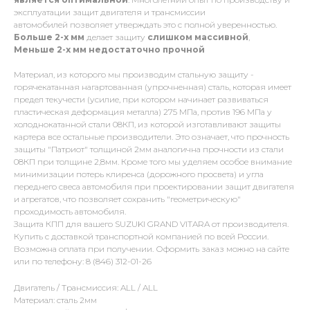
эксплуатации защит двигателя и трансмиссии
автомобилей позволяет утверждать это с полной уверенностью.
Больше 2-х мм
делает защиту
слишком массивной
,
Меньше 2-х
мм
недостаточно прочной
Материал, из которого мы производим стальную защиту -
горячекатанная нагартованная (упрочненная) сталь, которая имеет
предел текучести (усилие, при котором начинает развиваться
пластическая деформация металла) 275 МПа, против 196 МПа у
холоднокатанной стали 08КП, из которой изготавливают защиты
картера все остальные производители. Это означает, что прочность
защиты "Патриот" толщиной 2мм аналогична прочности из стали
08КП при толщине 2,8мм. Кроме того мы уделяем особое внимание
минимизации потерь клиренса (дорожного просвета) и угла
переднего свеса автомобиля при проектировании защит двигателя
и агрегатов, что позволяет сохранить "геометрическую"
проходимость автомобиля.
Защита КПП для вашего SUZUKI GRAND VITARA от производителя.
Купить с доставкой транспортной компанией по всей России.
Возможна оплата при получении. Оформить заказ можно на сайте
или по телефону: 8 (846) 312-01-26
Двигатель / Трансмиссия: ALL / ALL
Материал: сталь 2мм