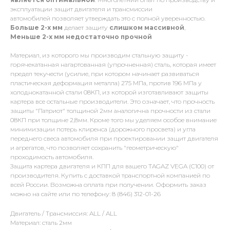
эксплуатации защит двигателя и трансмиссии
автомобилей позволяет утверждать это с полной уверенностью.
Больше 2-х мм
делает защиту
слишком массивной
,
Меньше 2-х
мм
недостаточно прочной
Материал, из которого мы производим стальную защиту -
горячекатанная нагартованная (упрочненная) сталь, которая имеет
предел текучести (усилие, при котором начинает развиваться
пластическая деформация металла) 275 МПа, против 196 МПа у
холоднокатанной стали 08КП, из которой изготавливают защиты
картера все остальные производители. Это означает, что прочность
защиты "Патриот" толщиной 2мм аналогична прочности из стали
08КП при толщине 2,8мм. Кроме того мы уделяем особое внимание
минимизации потерь клиренса (дорожного просвета) и угла
переднего свеса автомобиля при проектировании защит двигателя
и агрегатов, что позволяет сохранить "геометрическую"
проходимость автомобиля.
Защита картера двигателя и КПП для вашего TAGAZ VEGA (C100) от
производителя. Купить с доставкой транспортной компанией по
всей России. Возможна оплата при получении. Оформить заказ
можно на сайте или по телефону: 8 (846) 312-01-26
Двигатель / Трансмиссия: ALL / ALL
Материал: сталь 2мм