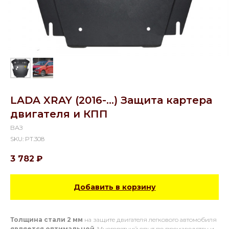
LADA XRAY (2016-...) Защита картера
двигателя и КПП
ВАЗ
SKU:
PT.308
3 782
₽
Добавить в корзину
Толщина стали 2 мм
на защите двигателя легкового автомобиля
является оптимальной
. Многолетний опыт по производству и