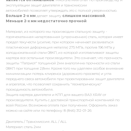
эксплуатации защит двигателя и трансмиссии
автомобилей позволяет утверждать это с полной уверенностью.
Больше 2-х мм
делает защиту
слишком массивной
,
Меньше 2-х
мм
недостаточно прочной
Материал, из которого мы производим стальную защиту -
горячекатанная нагартованная (упрочненная) сталь, которая имеет
предел текучести (усилие, при котором начинает развиваться
пластическая деформация металла) 275 МПа, против 196 МПа у
холоднокатанной стали 08КП, из которой изготавливают защиты
картера все остальные производители. Это означает, что прочность
защиты "Патриот" толщиной 2мм аналогична прочности из стали
08КП при толщине 2,8мм. Кроме того мы уделяем особое внимание
минимизации потерь клиренса (дорожного просвета) и угла
переднего свеса автомобиля при проектировании защит двигателя
и агрегатов, что позволяет сохранить "геометрическую"
проходимость автомобиля.
Защита картера двигателя и КПП для вашего ВАЗ XRAY от
производителя. Купить с доставкой транспортной компанией по
всей России. Возможна оплата при получении. Оформить заказ
можно на сайте или по телефону: 8 (846) 312-01-26
Двигатель / Трансмиссия: ALL / ALL
Материал: сталь 2мм