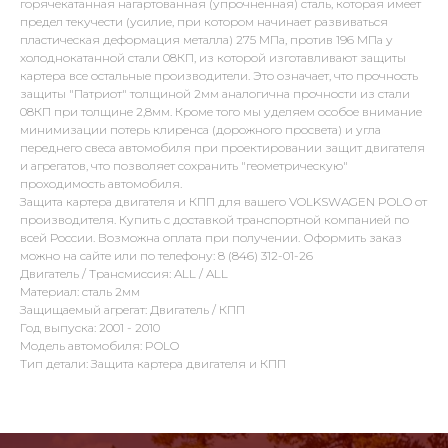
горячекатанная нагартованная (упрочненная) сталь, которая имеет
предел текучести (усилие, при котором начинает развиваться
пластическая деформация металла) 275 МПа, против 196 МПа у
холоднокатанной стали 08КП, из которой изготавливают защиты
картера все остальные производители. Это означает, что прочность
защиты "Патриот" толщиной 2мм аналогична прочности из стали
08КП при толщине 2,8мм. Кроме того мы уделяем особое внимание
минимизации потерь клиренса (дорожного просвета) и угла
переднего свеса автомобиля при проектировании защит двигателя
и агрегатов, что позволяет сохранить "геометрическую"
проходимость автомобиля.
Защита картера двигателя и КПП для вашего VOLKSWAGEN POLO от
производителя. Купить с доставкой транспортной компанией по
всей России. Возможна оплата при получении. Оформить заказ
можно на сайте или по телефону: 8 (846) 312-01-26
Двигатель / Трансмиссия: ALL / ALL
Материал: сталь 2мм
Защищаемый агрегат: Двигатель / КПП
Год выпуска: 2001 - 2010
Модель автомобиля: POLO
Тип детали: Защита картера двигателя и КПП